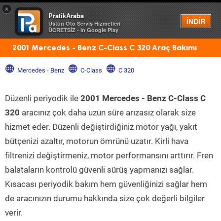
×
PratikAraba
Menü
İNDİR
Üstün Oto Servis Hizmetleri
ÜCRETSİZ - In Google Play
2001 Mercedes - Benz C-Class C 320 Araç Bakımı
Mercedes - Benz
C-Class
C 320
Düzenli periyodik ile
2001 Mercedes - Benz C-Class C
320
aracınız çok daha uzun süre arızasız olarak size
hizmet eder. Düzenli değiştirdiğiniz motor yağı, yakıt
bütçenizi azaltır, motorun ömrünü uzatır. Kirli hava
filtrenizi değiştirmeniz, motor performansını arttırır. Fren
balataların kontrolü güvenli sürüş yapmanızı sağlar.
Kısacası periyodik bakım hem güvenliğinizi sağlar hem
de aracınızın durumu hakkında size çok değerli bilgiler
verir.