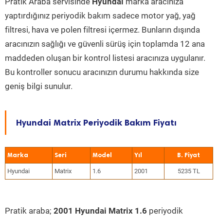
Pratik Araba servisinde
Hyundai
marka aracınıza
yaptırdığınız periyodik bakım sadece motor yağ, yağ
filtresi, hava ve polen filtresi içermez. Bunların dışında
aracınızın sağlığı ve güvenli sürüş için toplamda 12 ana
maddeden oluşan bir kontrol listesi aracınıza uygulanır.
Bu kontroller sonucu aracınızın durumu hakkında size
geniş bilgi sunulur.
Hyundai Matrix Periyodik Bakım Fiyatı
Marka
Seri
Model
Yıl
Hyundai
Matrix
1.6
2001
5235 TL
Pratik araba;
2001 Hyundai Matrix 1.6
periyodik