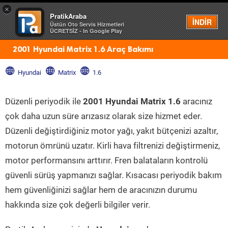
×
PratikAraba
Menü
İNDİR
Üstün Oto Servis Hizmetleri
ÜCRETSİZ - In Google Play
2001 Hyundai Matrix 1.6 Araç Bakımı
Hyundai
Matrix
1.6
Düzenli periyodik ile
2001 Hyundai Matrix 1.6
aracınız
çok daha uzun süre arızasız olarak size hizmet eder.
Düzenli değiştirdiğiniz motor yağı, yakıt bütçenizi azaltır,
motorun ömrünü uzatır. Kirli hava filtrenizi değiştirmeniz,
motor performansını arttırır. Fren balataların kontrolü
güvenli sürüş yapmanızı sağlar. Kısacası periyodik bakım
hem güvenliğinizi sağlar hem de aracınızın durumu
hakkında size çok değerli bilgiler verir.