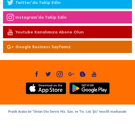
Twitter'da Takip Edin
Instagram'da Takip Edin
Youtube Kanalımıza Abone Olun
Google Business Sayfamız
Pratik Araba bir "Üstün Oto Servis Hiz. San. ve Tic. Ltd. Şti." tescilli markasıdır.