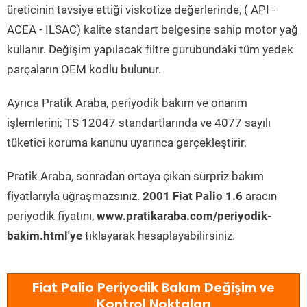
üreticinin tavsiye ettiği viskotize değerlerinde, ( API -
ACEA - ILSAC) kalite standart belgesine sahip motor yağ
kullanır. Değişim yapılacak filtre gurubundaki tüm yedek
parçaların OEM kodlu bulunur.
Ayrıca Pratik Araba, periyodik bakım ve onarım
işlemlerini; TS 12047 standartlarında ve 4077 sayılı
tüketici koruma kanunu uyarınca gerçekleştirir.
Pratik Araba, sonradan ortaya çıkan sürpriz bakım
fiyatlarıyla uğraşmazsınız.
2001 Fiat Palio 1.6
aracın
periyodik fiyatını,
www.pratikaraba.com/periyodik-
bakim.html'ye
tıklayarak hesaplayabilirsiniz.
Fiat Palio Periyodik Bakım Değişim ve
Kontrol Noktaları