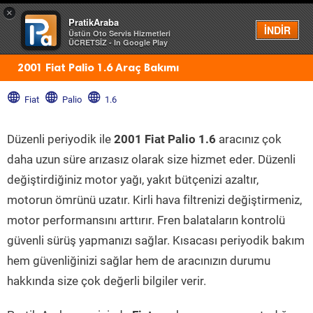
×
PratikAraba
Menü
İNDİR
Üstün Oto Servis Hizmetleri
ÜCRETSİZ - In Google Play
2001 Fiat Palio 1.6 Araç Bakımı
Fiat
Palio
1.6
Düzenli periyodik ile
2001 Fiat Palio 1.6
aracınız çok
daha uzun süre arızasız olarak size hizmet eder. Düzenli
değiştirdiğiniz motor yağı, yakıt bütçenizi azaltır,
motorun ömrünü uzatır. Kirli hava filtrenizi değiştirmeniz,
motor performansını arttırır. Fren balataların kontrolü
güvenli sürüş yapmanızı sağlar. Kısacası periyodik bakım
hem güvenliğinizi sağlar hem de aracınızın durumu
hakkında size çok değerli bilgiler verir.