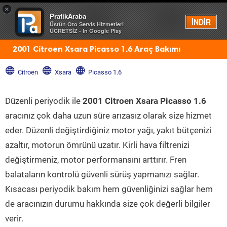
×
PratikAraba
Menü
İNDİR
Üstün Oto Servis Hizmetleri
ÜCRETSİZ - In Google Play
2001 Citroen Xsara Picasso 1.6 Araç Bakımı
Citroen
Xsara
Picasso 1.6
Düzenli periyodik ile
2001 Citroen Xsara Picasso 1.6
aracınız çok daha uzun süre arızasız olarak size hizmet
eder. Düzenli değiştirdiğiniz motor yağı, yakıt bütçenizi
azaltır, motorun ömrünü uzatır. Kirli hava filtrenizi
değiştirmeniz, motor performansını arttırır. Fren
balataların kontrolü güvenli sürüş yapmanızı sağlar.
Kısacası periyodik bakım hem güvenliğinizi sağlar hem
de aracınızın durumu hakkında size çok değerli bilgiler
verir.