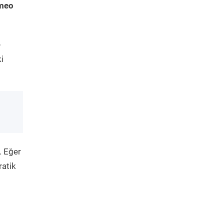
omeo
-
i
. Eğer
ratik