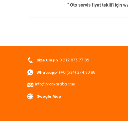
" Oto servis fiyat teklifi için
ww
Bize Ulaşın
0 212 875 77 85
Whatsapp
+90 (534) 274 30 88
info@pratikaraba.com
Google Map