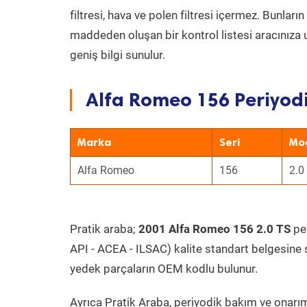
filtresi, hava ve polen filtresi içermez. Bunlar
maddeden oluşan bir kontrol listesi aracınıza 
geniş bilgi sunulur.
Alfa Romeo 156 Periyodi
Marka
Seri
Mo
Alfa Romeo
156
2.0
Pratik araba;
2001 Alfa Romeo 156 2.0 TS
per
API - ACEA - ILSAC) kalite standart belgesine 
yedek parçaların OEM kodlu bulunur.
Ayrıca Pratik Araba, periyodik bakım ve onarım