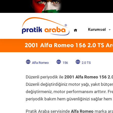
Kurumsal
2001 Alfa Romeo 156 2.0 TS A
Alfa Romeo
156
2.0 TS
Düzenli periyodik ile
2001 Alfa Romeo 156 2.
Düzenli değiştirdiğiniz motor yağı, yakıt bütçeni
değiştirmeniz, motor performansını arttırır. Fr
periyodik bakım hem güvenliğinizi sağlar hem d
Pratik Araba servisinde
Alfa Romeo
marka ara