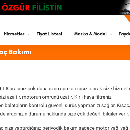
ÖZGÜR
FİLİSTİN
Hizmetler
Fiyat Listesi
Marka & Model
Fayda
raç Bakımı
0 TS
aracınız çok daha uzun süre arızasız olarak size hizmet 
zi azaltır, motorun ömrünü uzatır. Kirli hava filtrenizi
en balataların kontrolü güvenli sürüş yapmanızı sağlar. Kısac
e aracınızın durumu hakkında size çok değerli bilgiler verir.
cınıza yaptırdığınız periyodik bakım sadece motor yağ, yağ