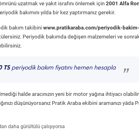
ömrünü uzatmak ve yakıt israfını önlemek için
2001 Alfa R
riyodik bakımını yılda bir kez yaptırmanız gerekir.
odik bakım takibini
www.pratikaraba.com/periyodik-bakim
tülersiniz. Periyodik bakımda değişen malzemeleri ve sonrak
ilirsiniz.
0 TS
periyodik bakım fiyatını hemen hesapla
”
diği halde aracınızın yeni bir motor yağına ihtiyacı olabilir
ğınızı düşünüyorsanız Pratik Araba ekibini aramanızı yâda P
an daha gürültülü çalışıyorsa