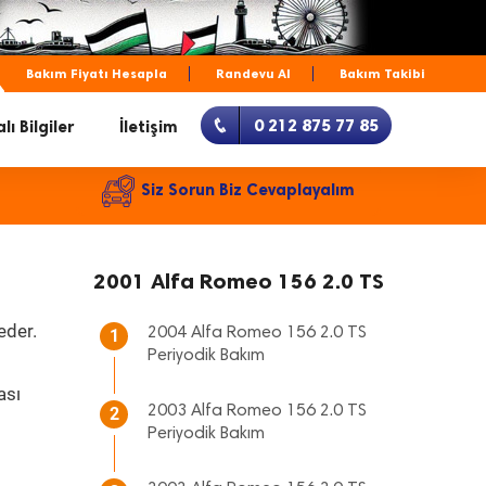
Bakım Fiyatı Hesapla
Randevu Al
Bakım Takibi
0 212 875 77 85
lı Bilgiler
İletişim
Siz Sorun Biz Cevaplayalım
2001 Alfa Romeo 156 2.0 TS
eder.
2004 Alfa Romeo 156 2.0 TS
1
Periyodik Bakım
ası
2003 Alfa Romeo 156 2.0 TS
2
Periyodik Bakım