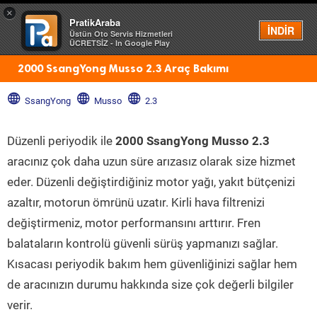
×
PratikAraba
Menü
İNDİR
Üstün Oto Servis Hizmetleri
ÜCRETSİZ - In Google Play
2000 SsangYong Musso 2.3 Araç Bakımı
SsangYong
Musso
2.3
Düzenli periyodik ile
2000 SsangYong Musso 2.3
aracınız çok daha uzun süre arızasız olarak size hizmet
eder. Düzenli değiştirdiğiniz motor yağı, yakıt bütçenizi
azaltır, motorun ömrünü uzatır. Kirli hava filtrenizi
değiştirmeniz, motor performansını arttırır. Fren
balataların kontrolü güvenli sürüş yapmanızı sağlar.
Kısacası periyodik bakım hem güvenliğinizi sağlar hem
de aracınızın durumu hakkında size çok değerli bilgiler
verir.