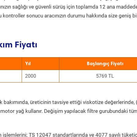
acınızın sağlığı ve güvenli sürüş için toplamda 12 ana madded
 Bu kontroller sonucu aracınızın durumu hakkında size geniş bi
kım Fiyatı
Yıl
Başlangıç Fiyatı
2000
5769 TL
 bakımında, üreticinin tavsiye ettiği viskotize değerlerinde, (
 motor yağ kullanır. Değişim yapılacak filtre gurubundaki tü
 işlemlerini; TS 12047 standartlarında ve 4077 sayılı tüketic