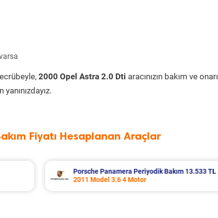
 varsa
tecrübeyle,
2000 Opel Astra 2.0 Dti
aracınızın bakım ve onar
 yanınızdayız.
Bakım Fiyatı Hesaplanan Araçlar
13.533 TL
Renault Fluence Periyodik Bakım 8.285 
2016 Model 1.5 Dci Motor