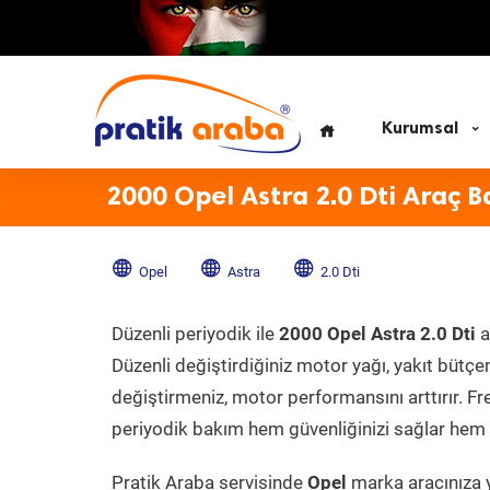
Kurumsal
2000 Opel Astra 2.0 Dti Araç B
Opel
Astra
2.0 Dti
Düzenli periyodik ile
2000 Opel Astra 2.0 Dti
a
Düzenli değiştirdiğiniz motor yağı, yakıt bütçeni
değiştirmeniz, motor performansını arttırır. Fr
periyodik bakım hem güvenliğinizi sağlar hem d
Pratik Araba servisinde
Opel
marka aracınıza y