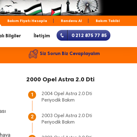
Bakım Fiyatı Hesapla
Randevu Al
Bakım Takibi
0 212 875 77 85
lı Bilgiler
İletişim
Siz Sorun Biz Cevaplayalım
2000 Opel Astra 2.0 Dti
2004 Opel Astra 2.0 Dti
1
Periyodik Bakım
ası
2003 Opel Astra 2.0 Dti
2
Periyodik Bakım
 hava