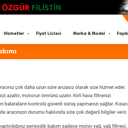
ÖZGÜR
FİLİSTİN
Hizmetler
Fiyat Listesi
Marka & Model
Fayda
akımı
racınız çok daha uzun süre arızasız olarak size hizmet eder.
zi azaltır, motorun ömrünü uzatır. Kirli hava filtrenizi
en balataların kontrolü güvenli sürüş yapmanızı sağlar. Kısac
e aracınızın durumu hakkında size çok değerli bilgiler verir.
aptırdığınız periyodik bakım sadece motor yağ, yağ filtresi,