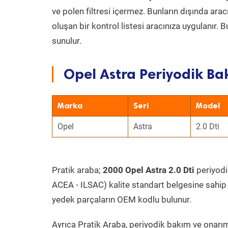
ve polen filtresi içermez. Bunların dışında ar
oluşan bir kontrol listesi aracınıza uygulanır.
sunulur.
Opel Astra Periyodik Ba
Marka
Seri
Model
Opel
Astra
2.0 Dti
Pratik araba;
2000 Opel Astra 2.0 Dti
periyodik
ACEA - ILSAC) kalite standart belgesine sahip
yedek parçaların OEM kodlu bulunur.
Ayrıca Pratik Araba, periyodik bakım ve onarım