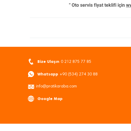
" Oto servis fiyat teklifi için
ww
Bize Ulaşın
0 212 875 77 85
Whatsapp
+90 (534) 274 30 88
info@pratikaraba.com
Google Map