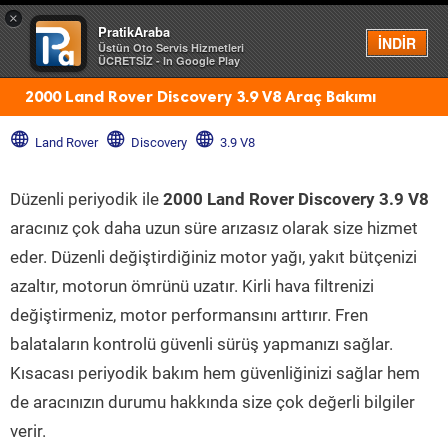
×
PratikAraba
Menü
İNDİR
Üstün Oto Servis Hizmetleri
ÜCRETSİZ - In Google Play
2000 Land Rover Discovery 3.9 V8 Araç Bakımı
Land Rover
Discovery
3.9 V8
Düzenli periyodik ile
2000 Land Rover Discovery 3.9 V8
aracınız çok daha uzun süre arızasız olarak size hizmet
eder. Düzenli değiştirdiğiniz motor yağı, yakıt bütçenizi
azaltır, motorun ömrünü uzatır. Kirli hava filtrenizi
değiştirmeniz, motor performansını arttırır. Fren
balataların kontrolü güvenli sürüş yapmanızı sağlar.
Kısacası periyodik bakım hem güvenliğinizi sağlar hem
de aracınızın durumu hakkında size çok değerli bilgiler
verir.