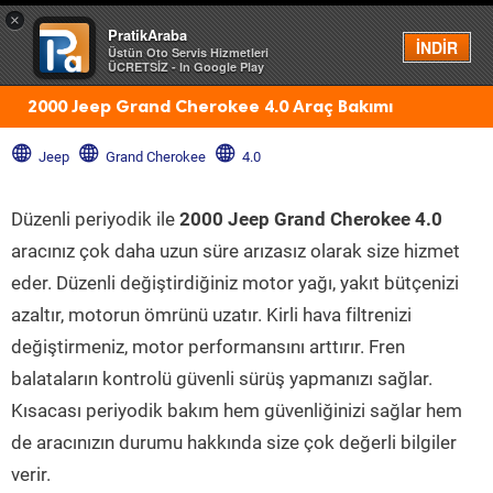
×
PratikAraba
Menü
İNDİR
Üstün Oto Servis Hizmetleri
ÜCRETSİZ - In Google Play
2000 Jeep Grand Cherokee 4.0 Araç Bakımı
Jeep
Grand Cherokee
4.0
Düzenli periyodik ile
2000 Jeep Grand Cherokee 4.0
aracınız çok daha uzun süre arızasız olarak size hizmet
eder. Düzenli değiştirdiğiniz motor yağı, yakıt bütçenizi
azaltır, motorun ömrünü uzatır. Kirli hava filtrenizi
değiştirmeniz, motor performansını arttırır. Fren
balataların kontrolü güvenli sürüş yapmanızı sağlar.
Kısacası periyodik bakım hem güvenliğinizi sağlar hem
de aracınızın durumu hakkında size çok değerli bilgiler
verir.