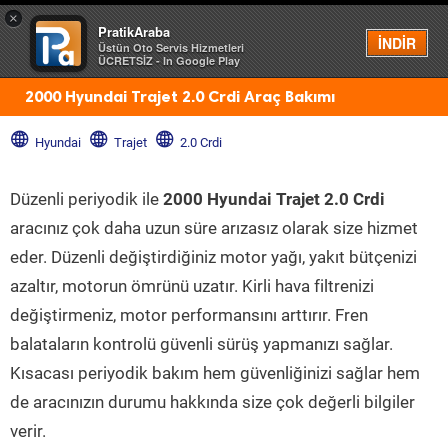
×
PratikAraba
Menü
İNDİR
Üstün Oto Servis Hizmetleri
ÜCRETSİZ - In Google Play
2000 Hyundai Trajet 2.0 Crdi Araç Bakımı
Hyundai
Trajet
2.0 Crdi
Düzenli periyodik ile
2000 Hyundai Trajet 2.0 Crdi
aracınız çok daha uzun süre arızasız olarak size hizmet
eder. Düzenli değiştirdiğiniz motor yağı, yakıt bütçenizi
azaltır, motorun ömrünü uzatır. Kirli hava filtrenizi
değiştirmeniz, motor performansını arttırır. Fren
balataların kontrolü güvenli sürüş yapmanızı sağlar.
Kısacası periyodik bakım hem güvenliğinizi sağlar hem
de aracınızın durumu hakkında size çok değerli bilgiler
verir.