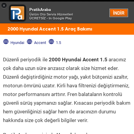
×
PratikAraba
Menü
İNDİR
Üstün Oto Servis Hizmetleri
ÜCRETSİZ - In Google Play
2000 Hyundai Accent 1.5 Araç Bakımı
Hyundai
Accent
1.5
Düzenli periyodik ile
2000 Hyundai Accent 1.5
aracınız
çok daha uzun süre arızasız olarak size hizmet eder.
Düzenli değiştirdiğiniz motor yağı, yakıt bütçenizi azaltır,
motorun ömrünü uzatır. Kirli hava filtrenizi değiştirmeniz,
motor performansını arttırır. Fren balataların kontrolü
güvenli sürüş yapmanızı sağlar. Kısacası periyodik bakım
hem güvenliğinizi sağlar hem de aracınızın durumu
hakkında size çok değerli bilgiler verir.