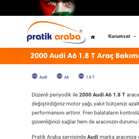
Kurumsal
2000 Audi A6 1.8 T Araç Bakım
Audi
A6
1.8 T
Düzenli periyodik ile
2000 Audi A6 1.8 T
aracı
değiştirdiğiniz motor yağı, yakıt bütçenizi azal
performansını arttırır. Fren balataların kontr
güvenliğinizi sağlar hem de aracınızın durumu h
Pratik Araba servisinde
Audi
marka aracınıza y