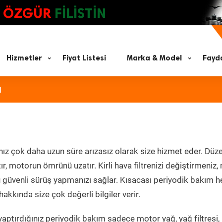
ÖZGÜR
FİLİSTİN
Hizmetler
Fiyat Listesi
Marka & Model
Fayda
ı
nız çok daha uzun süre arızasız olarak size hizmet eder. Düze
tır, motorun ömrünü uzatır. Kirli hava filtrenizi değiştirmeniz
olü güvenli sürüş yapmanızı sağlar. Kısacası periyodik bakım 
akkında size çok değerli bilgiler verir.
aptırdığınız periyodik bakım sadece motor yağ, yağ filtresi,