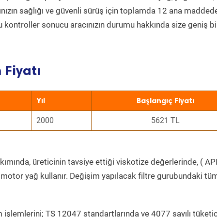
acınızın sağlığı ve güvenli sürüş için toplamda 12 ana madded
 Bu kontroller sonucu aracınızın durumu hakkında size geniş bi
 Fiyatı
Yıl
Başlangıç Fiyatı
2000
5621 TL
ımında, üreticinin tavsiye ettiği viskotize değerlerinde, ( API
 motor yağ kullanır. Değişim yapılacak filtre gurubundaki tü
 işlemlerini; TS 12047 standartlarında ve 4077 sayılı tüketic