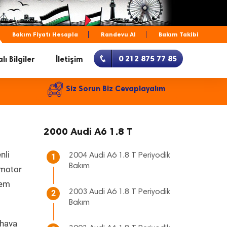
Bakım Fiyatı Hesapla
Randevu Al
Bakım Takibi
0 212 875 77 85
lı Bilgiler
İletişim
Siz Sorun Biz Cevaplayalım
2000 Audi A6 1.8 T
nli
2004 Audi A6 1.8 T Periyodik
1
Bakım
, motor
hem
2003 Audi A6 1.8 T Periyodik
2
Bakım
 hava