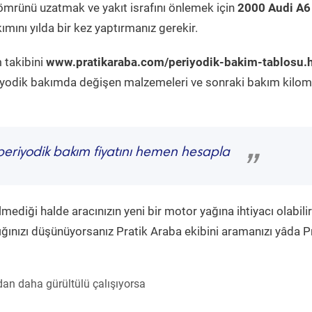
ömrünü uzatmak ve yakıt israfını önlemek için
2000 Audi A6
mını yılda bir kez yaptırmanız gerekir.
 takibini
www.pratikaraba.com/periyodik-bakim-tablosu.
eriyodik bakımda değişen malzemeleri ve sonraki bakım kilom
eriyodik bakım fiyatını hemen hesapla
”
diği halde aracınızın yeni bir motor yağına ihtiyacı olabilir
ğınızı düşünüyorsanız Pratik Araba ekibini aramanızı yâda P
an daha gürültülü çalışıyorsa