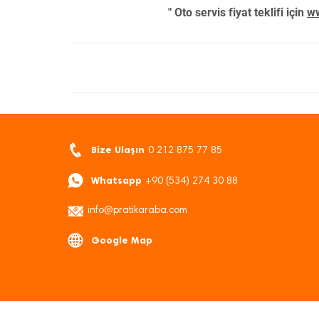
" Oto servis fiyat teklifi için
ww
Bize Ulaşın
0 212 875 77 85
Whatsapp
+90 (534) 274 30 88
info@pratikaraba.com
Google Map