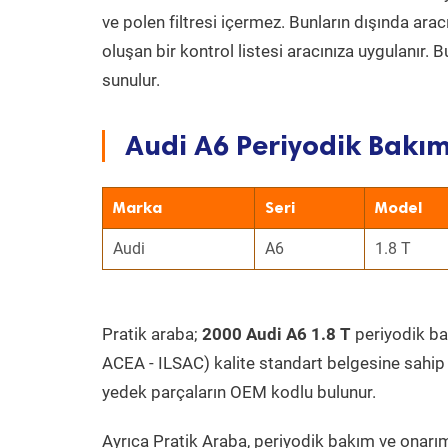
ve polen filtresi içermez. Bunların dışında ar
oluşan bir kontrol listesi aracınıza uygulanır.
sunulur.
Audi A6 Periyodik Bakım
Marka
Seri
Model
Audi
A6
1.8 T
Pratik araba;
2000 Audi A6 1.8 T
periyodik bak
ACEA - ILSAC) kalite standart belgesine sahip
yedek parçaların OEM kodlu bulunur.
Ayrıca Pratik Araba, periyodik bakım ve onarım