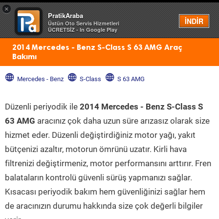
×
PratikAraba
Menü
İNDİR
Üstün Oto Servis Hizmetleri
ÜCRETSİZ - In Google Play
2014 Mercedes - Benz S-Class S 63 AMG Araç
Bakımı
Mercedes - Benz
S-Class
S 63 AMG
Düzenli periyodik ile
2014 Mercedes - Benz S-Class S
63 AMG
aracınız çok daha uzun süre arızasız olarak size
hizmet eder. Düzenli değiştirdiğiniz motor yağı, yakıt
bütçenizi azaltır, motorun ömrünü uzatır. Kirli hava
filtrenizi değiştirmeniz, motor performansını arttırır. Fren
balataların kontrolü güvenli sürüş yapmanızı sağlar.
Kısacası periyodik bakım hem güvenliğinizi sağlar hem
de aracınızın durumu hakkında size çok değerli bilgiler