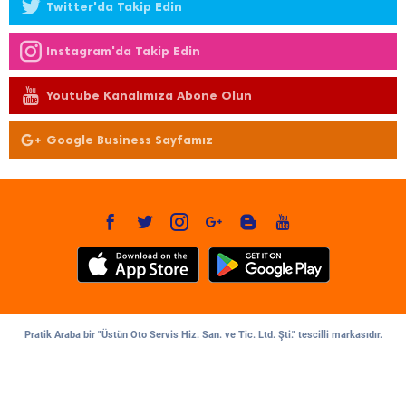
Twitter'da Takip Edin
Instagram'da Takip Edin
Youtube Kanalımıza Abone Olun
Google Business Sayfamız
Pratik Araba bir "Üstün Oto Servis Hiz. San. ve Tic. Ltd. Şti." tescilli markasıdır.