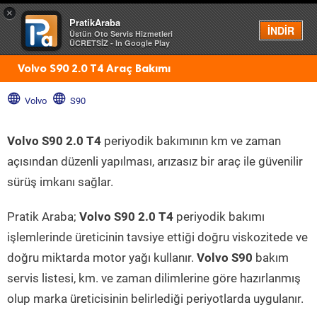
×
PratikAraba
Menü
İNDİR
Üstün Oto Servis Hizmetleri
ÜCRETSİZ - In Google Play
Volvo S90 2.0 T4 Araç Bakımı
Volvo
S90
Volvo S90 2.0 T4
periyodik bakımının km ve zaman
açısından düzenli yapılması, arızasız bir araç ile güvenilir
sürüş imkanı sağlar.
Pratik Araba;
Volvo S90 2.0 T4
periyodik bakımı
işlemlerinde üreticinin tavsiye ettiği doğru viskozitede ve
doğru miktarda motor yağı kullanır.
Volvo S90
bakım
servis listesi, km. ve zaman dilimlerine göre hazırlanmış
olup marka üreticisinin belirlediği periyotlarda uygulanır.