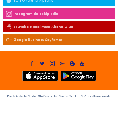
Twitter'da Takip Edin
Instagram'da Takip Edin
Youtube Kanalımıza Abone Olun
Google Business Sayfamız
Pratik Araba bir "Üstün Oto Servis Hiz. San. ve Tic. Ltd. Şti." tescilli markasıdır.