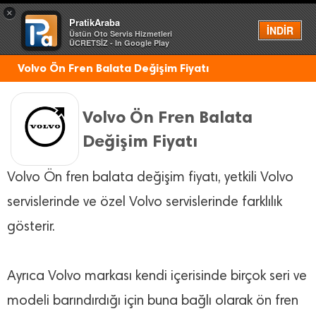
×
PratikAraba
Menü
İNDİR
Üstün Oto Servis Hizmetleri
ÜCRETSİZ - In Google Play
Volvo Ön Fren Balata Değişim Fiyatı
Volvo Ön Fren Balata
Değişim Fiyatı
Volvo Ön fren balata değişim fiyatı, yetkili Volvo
servislerinde ve özel Volvo servislerinde farklılık
gösterir.
Ayrıca Volvo markası kendi içerisinde birçok seri ve
modeli barındırdığı için buna bağlı olarak ön fren