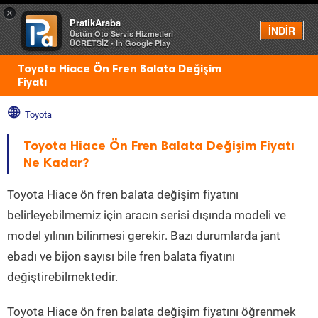
×
PratikAraba
Menü
İNDİR
Üstün Oto Servis Hizmetleri
ÜCRETSİZ - In Google Play
Toyota Hiace Ön Fren Balata Değişim
Fiyatı
Toyota
Toyota Hiace Ön Fren Balata Değişim Fiyatı
Ne Kadar?
Toyota Hiace ön fren balata değişim fiyatını
belirleyebilmemiz için aracın serisi dışında modeli ve
model yılının bilinmesi gerekir. Bazı durumlarda jant
ebadı ve bijon sayısı bile fren balata fiyatını
değiştirebilmektedir.
Toyota Hiace ön fren balata değişim fiyatını öğrenmek