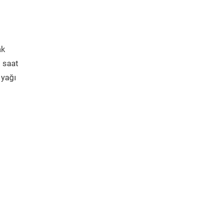
ak
5 saat
 yağı