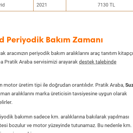
rid
2021
7130 TL
id Periyodik Bakım Zamanı
rak aracınızın periyodik bakım aralıklarını araç tanıtım kitapç
ksa Pratik Araba servisimizi arayarak
destek talebinde
motor üretim tipi ile doğrudan orantılıdır. Pratik Araba,
Su
man aralıklarını marka üreticisin tavsiyesine uygun olarak
irler.
iyodik bakımın sadece km. aralıklarına bakılarak yapılması
itesi bozulur ve motor yüzeyinde tutunamaz. Bu nedenle km. 