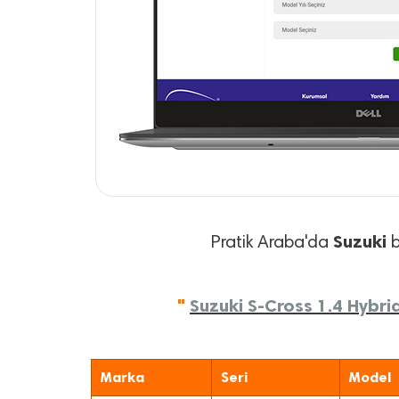
Suzuki
Pratik Araba'da
b
"
Suzuki S-Cross 1.4 Hybrid
Marka
Seri
Model