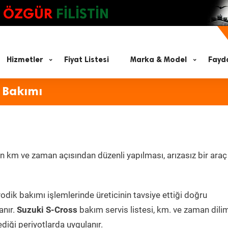
ÖZGÜR
FİLİSTİN
Hizmetler
Fiyat Listesi
Marka & Model
Fayda
ç Bakımı
 km ve zaman açısından düzenli yapılması, arızasız bir araç 
odik bakımı işlemlerinde üreticinin tavsiye ettiği doğru
anır.
Suzuki S-Cross
bakım servis listesi, km. ve zaman dili
ediği periyotlarda uygulanır.