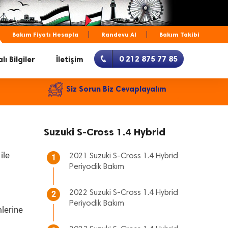
Bakım Fiyatı Hesapla
Randevu Al
Bakım Takibi
0 212 875 77 85
lı Bilgiler
İletişim
Siz Sorun Biz Cevaplayalım
Suzuki S-Cross 1.4 Hybrid
ile
2021 Suzuki S-Cross 1.4 Hybrid
1
Periyodik Bakım
2022 Suzuki S-Cross 1.4 Hybrid
2
Periyodik Bakım
mlerine