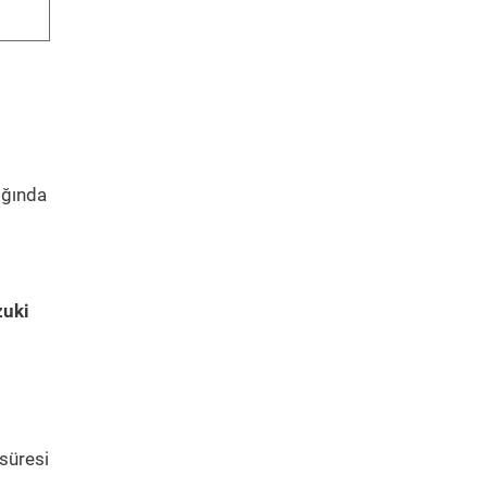
ığında
zuki
süresi