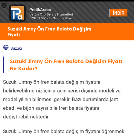
×
PratikAraba
Menü
İNDİR
Üstün Oto Servis Hizmetleri
ÜCRETSİZ - In Google Play
Suzuki Jimny Ön Fren Balata Değişim
Fiyatı
Suzuki
Suzuki Jimny Ön Fren Balata Değişim Fiyatı
Ne Kadar?
Suzuki Jimny ön fren balata değişim fiyatını
belirleyebilmemiz için aracın serisi dışında modeli ve
model yılının bilinmesi gerekir. Bazı durumlarda jant
ebadı ve bijon sayısı bile fren balata fiyatını
değiştirebilmektedir.
Suzuki Jimny ön fren balata değişim fiyatını öğrenmek