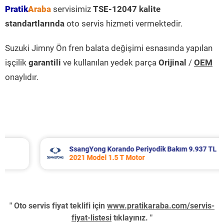
Pratik
Araba
servisimiz
TSE-12047 kalite
standartlarında
oto servis hizmeti vermektedir.
Suzuki Jimny Ön fren balata değişimi esnasında yapılan
işçilik
garantili
ve kullanılan yedek parça
Orijinal
/
OEM
onaylıdır.
SsangYong Korando Periyodik Bakım 9.937 TL
2021 Model 1.5 T Motor
" Oto servis fiyat teklifi için
www.pratikaraba.com/servis-
fiyat-listesi
tıklayınız. "