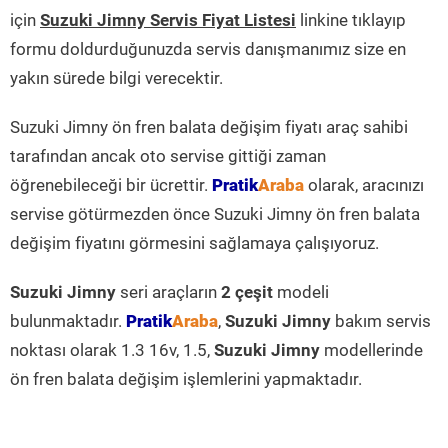
için
Suzuki Jimny Servis Fiyat Listesi
linkine tıklayıp
formu doldurduğunuzda servis danışmanımız size en
yakın sürede bilgi verecektir.
Suzuki Jimny ön fren balata değişim fiyatı araç sahibi
tarafından ancak oto servise gittiği zaman
öğrenebileceği bir ücrettir.
Pratik
Araba
olarak, aracınızı
servise götürmezden önce Suzuki Jimny ön fren balata
değişim fiyatını görmesini sağlamaya çalışıyoruz.
Suzuki Jimny
seri araçların
2 çeşit
modeli
bulunmaktadır.
Pratik
Araba
,
Suzuki Jimny
bakım servis
noktası olarak 1.3 16v, 1.5,
Suzuki Jimny
modellerinde
ön fren balata değişim işlemlerini yapmaktadır.