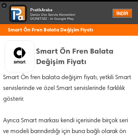
×
PratikAraba
Menü
İNDİR
Üstün Oto Servis Hizmetleri
ÜCRETSİZ - In Google Play
Smart Ön Fren Balata Değişim Fiyatı
Smart Ön Fren Balata
Değişim Fiyatı
Smart Ön fren balata değişim fiyatı, yetkili Smart
servislerinde ve özel Smart servislerinde farklılık
gösterir.
Ayrıca Smart markası kendi içerisinde birçok seri
ve modeli barındırdığı için buna bağlı olarak ön