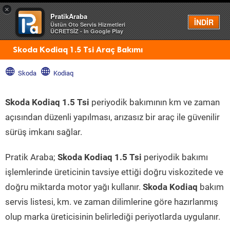
×
PratikAraba
Menü
İNDİR
Üstün Oto Servis Hizmetleri
ÜCRETSİZ - In Google Play
Skoda Kodiaq 1.5 Tsi Araç Bakımı
Skoda
Kodiaq
Skoda Kodiaq 1.5 Tsi
periyodik bakımının km ve zaman
açısından düzenli yapılması, arızasız bir araç ile güvenilir
sürüş imkanı sağlar.
Pratik Araba;
Skoda Kodiaq 1.5 Tsi
periyodik bakımı
işlemlerinde üreticinin tavsiye ettiği doğru viskozitede ve
doğru miktarda motor yağı kullanır.
Skoda Kodiaq
bakım
servis listesi, km. ve zaman dilimlerine göre hazırlanmış
olup marka üreticisinin belirlediği periyotlarda uygulanır.