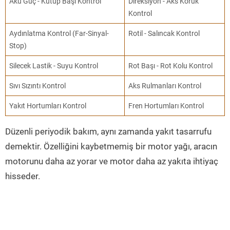
Akü Güç - Kutup Başı Kontrol
Direksiyon - Aks Körük
Kontrol
Aydınlatma Kontrol (Far-Sinyal-
Rotil - Salıncak Kontrol
Stop)
Silecek Lastik - Suyu Kontrol
Rot Başı - Rot Kolu Kontrol
Sıvı Sızıntı Kontrol
Aks Rulmanları Kontrol
Yakıt Hortumları Kontrol
Fren Hortumları Kontrol
Düzenli periyodik bakım, aynı zamanda yakıt tasarrufu
demektir. Özelliğini kaybetmemiş bir motor yağı, aracın
motorunu daha az yorar ve motor daha az yakıta ihtiyaç
hisseder.