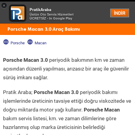
×
PratikAraba
Menü
İNDİR
Üstün Oto Servis Hizmetleri
ÜCRETSİZ - In Google Play
Porsche Macan 3.0 Araç Bakımı
Porsche
Macan
Porsche Macan 3.0
periyodik bakımının km ve zaman
açısından düzenli yapılması, arızasız bir araç ile güvenilir
sürüş imkanı sağlar.
Pratik Araba;
Porsche Macan 3.0
periyodik bakımı
işlemlerinde üreticinin tavsiye ettiği doğru viskozitede ve
doğru miktarda motor yağı kullanır.
Porsche Macan
bakım servis listesi, km. ve zaman dilimlerine göre
hazırlanmış olup marka üreticisinin belirlediği