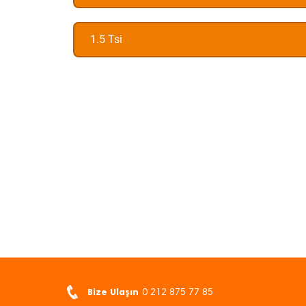
1.5 Tsi
Bize Ulaşın
0 212 875 77 85