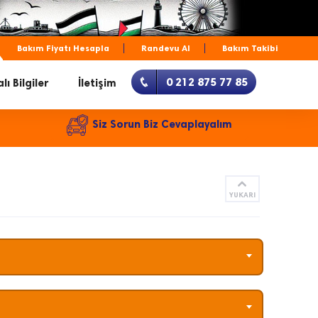
Bakım Fiyatı Hesapla
Randevu Al
Bakım Takibi
0 212 875 77 85
lı Bilgiler
İletişim
Siz Sorun Biz Cevaplayalım
YUKARI