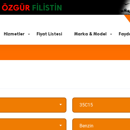
ÖZGÜR
FİLİSTİN
Hizmetler
Fiyat Listesi
Marka & Model
Fayda
35C15
Benzin