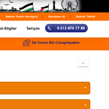
Bakım Fiyatı Hesapla
Randevu Al
Bakım Takibi
0 212 875 77 85
lı Bilgiler
İletişim
Siz Sorun Biz Cevaplayalım
YUKARI