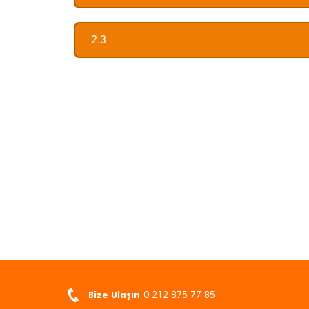
2.3
Bize Ulaşın
0 212 875 77 85