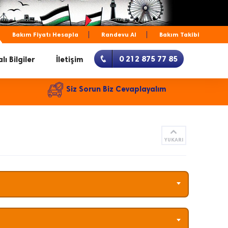
Bakım Fiyatı Hesapla
Randevu Al
Bakım Takibi
0 212 875 77 85
lı Bilgiler
İletişim
Siz Sorun Biz Cevaplayalım
YUKARI