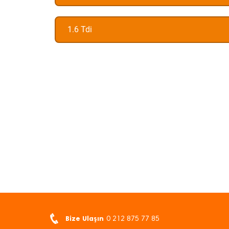
1.6 Tdi
Bize Ulaşın
0 212 875 77 85