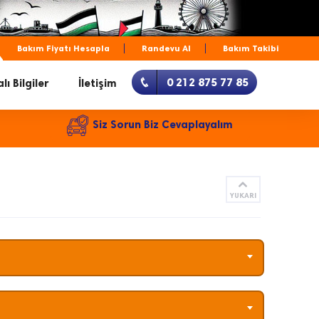
Bakım Fiyatı Hesapla
Randevu Al
Bakım Takibi
0 212 875 77 85
lı Bilgiler
İletişim
Siz Sorun Biz Cevaplayalım
YUKARI