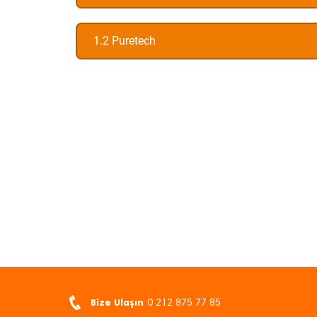
1.2 Puretech
Bize Ulaşın
0 212 875 77 85