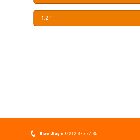
1.2 T
Bize Ulaşın
0 212 875 77 85