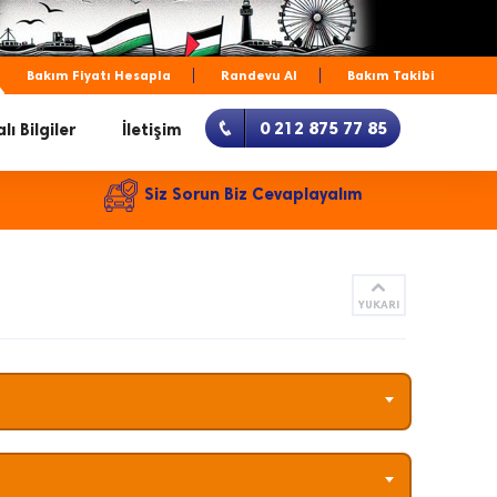
Bakım Fiyatı Hesapla
Randevu Al
Bakım Takibi
0 212 875 77 85
lı Bilgiler
İletişim
Siz Sorun Biz Cevaplayalım
YUKARI