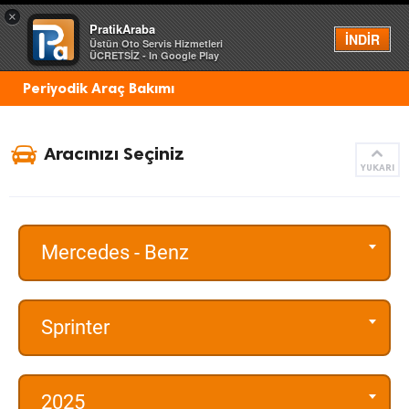
×
PratikAraba
Menü
İNDİR
Üstün Oto Servis Hizmetleri
ÜCRETSİZ - In Google Play
Periyodik Araç Bakımı
Aracınızı Seçiniz
YUKARI
Mercedes - Benz
Sprinter
2025