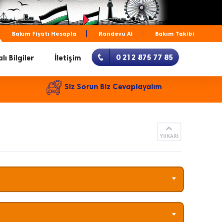
Bakım Fiyatı Hesapla
Randevu Al
Bakım Takibi
0 212 875 77 85
lı Bilgiler
İletişim
Siz Sorun Biz Cevaplayalım
YUKARI