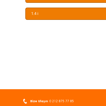
1.4 i
Bize Ulaşın
0 212 875 77 85