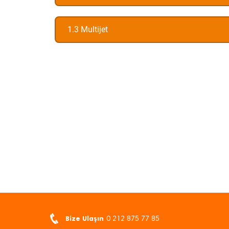
1.3 Multijet
Bize Ulaşın
0 212 875 77 85