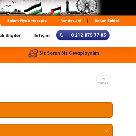
Bakım Fiyatı Hesapla
Randevu Al
Bakım Takibi
0 212 875 77 85
lı Bilgiler
İletişim
Siz Sorun Biz Cevaplayalım
YUKARI