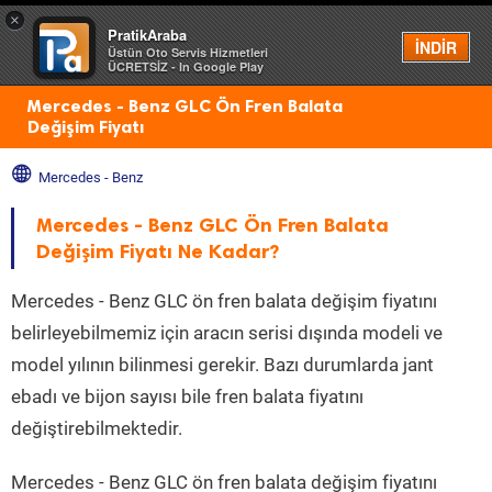
×
PratikAraba
Menü
İNDİR
Üstün Oto Servis Hizmetleri
ÜCRETSİZ - In Google Play
Mercedes - Benz GLC Ön Fren Balata
Değişim Fiyatı
Mercedes - Benz
Mercedes - Benz GLC Ön Fren Balata
Değişim Fiyatı Ne Kadar?
Mercedes - Benz GLC ön fren balata değişim fiyatını
belirleyebilmemiz için aracın serisi dışında modeli ve
model yılının bilinmesi gerekir. Bazı durumlarda jant
ebadı ve bijon sayısı bile fren balata fiyatını
değiştirebilmektedir.
Mercedes - Benz GLC ön fren balata değişim fiyatını