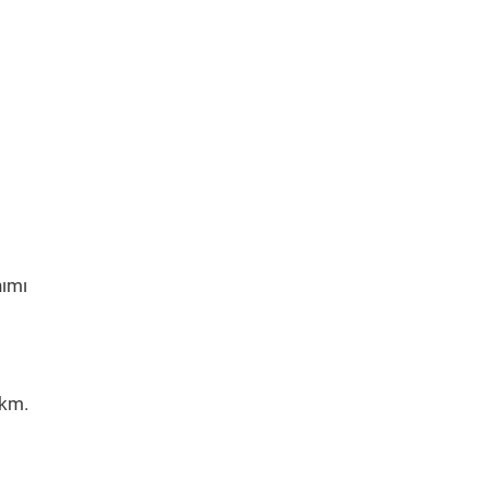
nımı
 km.