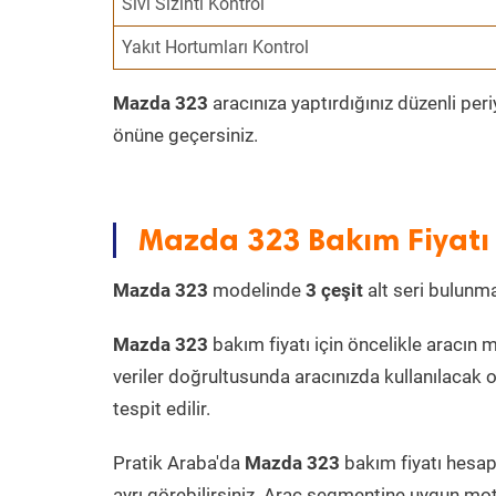
Sıvı Sızıntı Kontrol
Yakıt Hortumları Kontrol
Mazda 323
aracınıza yaptırdığınız düzenli per
önüne geçersiniz.
Mazda 323 Bakım Fiyatı
Mazda 323
modelinde
3 çeşit
alt seri bulunmak
Mazda 323
bakım fiyatı için öncelikle aracın mo
veriler doğrultusunda aracınızda kullanılacak o
tespit edilir.
Pratik Araba'da
Mazda 323
bakım fiyatı hesapl
ayrı görebilirsiniz. Araç segmentine uygun moto