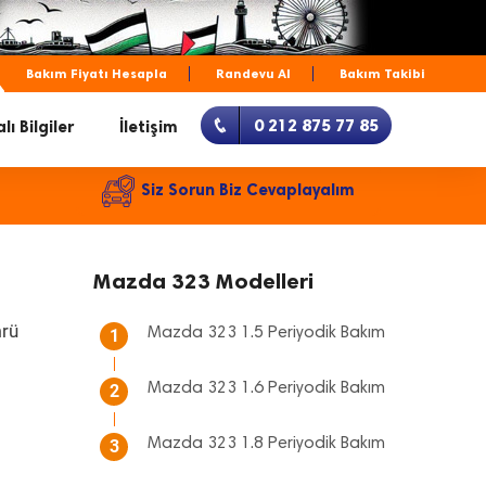
Bakım Fiyatı Hesapla
Randevu Al
Bakım Takibi
0 212 875 77 85
lı Bilgiler
İletişim
Siz Sorun Biz Cevaplayalım
Mazda 323 Modelleri
mrü
Mazda 323 1.5 Periyodik Bakım
1
Mazda 323 1.6 Periyodik Bakım
2
Mazda 323 1.8 Periyodik Bakım
3