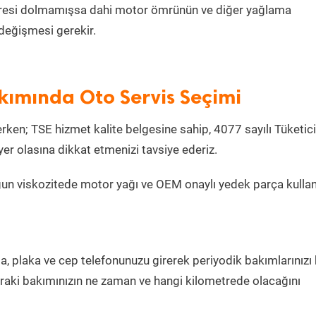
metresi dolmamışsa dahi motor ömrünün ve diğer yağlama
değişmesi gerekir.
kımında Oto Servis Seçimi
ken; TSE hizmet kalite belgesine sahip, 4077 sayılı Tüketici
r olasına dikkat etmenizi tavsiye ederiz.
gun viskozitede motor yağı ve OEM onaylı yedek parça kulla
la, plaka ve cep telefonunuzu girerek periyodik bakımlarınızı
sonraki bakımınızın ne zaman ve hangi kilometrede olacağını