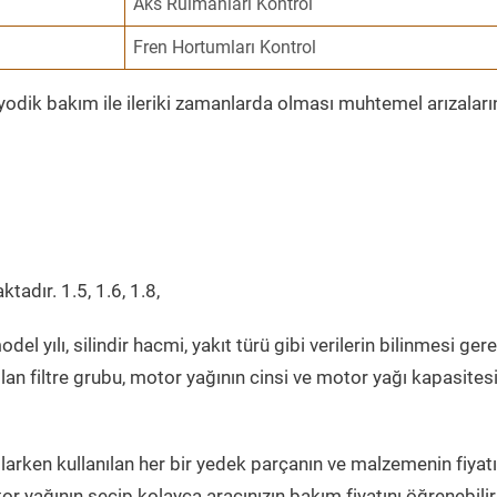
Aks Rulmanları Kontrol
Fren Hortumları Kontrol
iyodik bakım ile ileriki zamanlarda olması muhtemel arızaları
tadır. 1.5, 1.6, 1.8,
del yılı, silindir hacmi, yakıt türü gibi verilerin bilinmesi gere
lan filtre grubu, motor yağının cinsi ve motor yağı kapasites
arken kullanılan her bir yedek parçanın ve malzemenin fiyatın
r yağının seçip kolayca aracınızın bakım fiyatını öğrenebilir