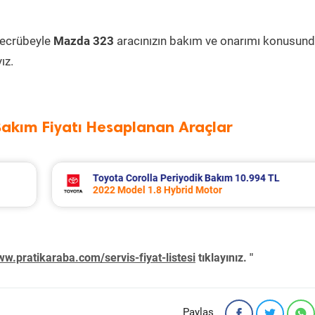
tecrübeyle
Mazda 323
aracınızın bakım ve onarımı konusun
ız.
Bakım Fiyatı Hesaplanan Araçlar
L
Volvo Xc60 Periyodik Bakım 10.267 TL
2014 Model 2.0 D4 Motor
w.pratikaraba.com/servis-fiyat-listesi
tıklayınız. "
Paylaş