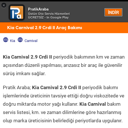
×
PratikAraba
Menü
İNDİR
Üstün Oto Servis Hizmetleri
ÜCRETSİZ - In Google Play
Kia Carnival 2.9 Crdi II Araç Bakımı
Kia
Carnival
Kia Carnival 2.9 Crdi II
periyodik bakımının km ve zaman
açısından düzenli yapılması, arızasız bir araç ile güvenilir
sürüş imkanı sağlar.
Pratik Araba;
Kia Carnival 2.9 Crdi II
periyodik bakımı
işlemlerinde üreticinin tavsiye ettiği doğru viskozitede ve
doğru miktarda motor yağı kullanır.
Kia Carnival
bakım
servis listesi, km. ve zaman dilimlerine göre hazırlanmış
olup marka üreticisinin belirlediği periyotlarda uygulanır.