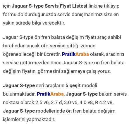
için
Jaguar S-type Servis Fiyat Listesi
linkine tıklayıp
formu doldurduğunuzda servis danışmanımız size en
yakın sürede bilgi verecektir.
Jaguar S-type ön fren balata değişim fiyatı araç sahibi
tarafından ancak oto servise gittiği zaman
öğrenebileceği bir ücrettir.
Pratik
Araba
olarak, aracınızı
servise götürmezden önce Jaguar S-type ön fren balata
değişim fiyatını görmesini sağlamaya çalışıyoruz.
Jaguar S-type
seri araçların
5 çeşit
modeli
bulunmaktadır.
Pratik
Araba
,
Jaguar S-type
bakım servis
noktası olarak 2.5 v6, 2.7 d, 3.0 v6, 4.0 v8, R 4.2 v8,
Jaguar S-type
modellerinde ön fren balata değişim
işlemlerini yapmaktadır.