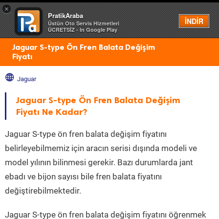
×
PratikAraba
Menü
İNDİR
Üstün Oto Servis Hizmetleri
ÜCRETSİZ - In Google Play
Jaguar S-type Ön Fren Balata Değişim
Fiyatı
Jaguar
Jaguar S-type Ön Fren Balata Değişim
Fiyatı Ne Kadar?
Jaguar S-type ön fren balata değişim fiyatını
belirleyebilmemiz için aracın serisi dışında modeli ve
model yılının bilinmesi gerekir. Bazı durumlarda jant
ebadı ve bijon sayısı bile fren balata fiyatını
değiştirebilmektedir.
Jaguar S-type ön fren balata değişim fiyatını öğrenmek