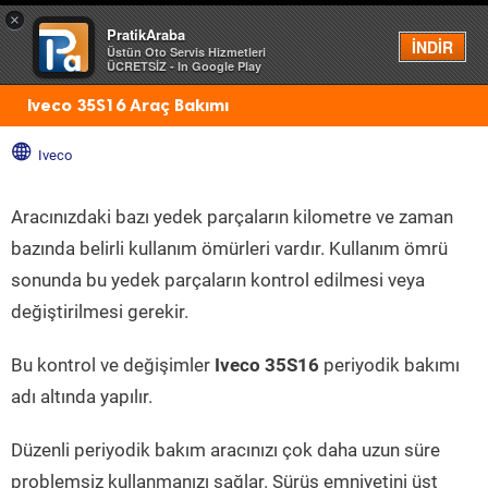
×
PratikAraba
Menü
İNDİR
Üstün Oto Servis Hizmetleri
ÜCRETSİZ - In Google Play
Iveco 35S16 Araç Bakımı
Iveco
Aracınızdaki bazı yedek parçaların kilometre ve zaman
bazında belirli kullanım ömürleri vardır. Kullanım ömrü
sonunda bu yedek parçaların kontrol edilmesi veya
değiştirilmesi gerekir.
Bu kontrol ve değişimler
Iveco 35S16
periyodik bakımı
adı altında yapılır.
Düzenli periyodik bakım aracınızı çok daha uzun süre
problemsiz kullanmanızı sağlar. Sürüş emniyetini üst