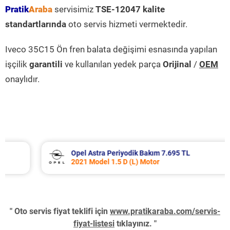
Pratik
Araba
servisimiz
TSE-12047 kalite
standartlarında
oto servis hizmeti vermektedir.
Iveco 35C15 Ön fren balata değişimi esnasında yapılan
işçilik
garantili
ve kullanılan yedek parça
Orijinal
/
OEM
onaylıdır.
Opel Astra Periyodik Bakım 7.695 TL
2021 Model 1.5 D (L) Motor
" Oto servis fiyat teklifi için
www.pratikaraba.com/servis-
fiyat-listesi
tıklayınız. "