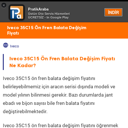
×
PratikAraba
Menü
İNDİR
Üstün Oto Servis Hizmetleri
ÜCRETSİZ - In Google Play
Iveco 35C15 Ön Fren Balata Değişim
Fiyatı
Iveco
Iveco 35C15 Ön Fren Balata Değişim Fiyatı
Ne Kadar?
Iveco 35C15 ön fren balata değişim fiyatını
belirleyebilmemiz için aracın serisi dışında modeli ve
model yılının bilinmesi gerekir. Bazı durumlarda jant
ebadı ve bijon sayısı bile fren balata fiyatını
değiştirebilmektedir.
Iveco 35C15 ön fren balata değişim fiyatını öğrenmek