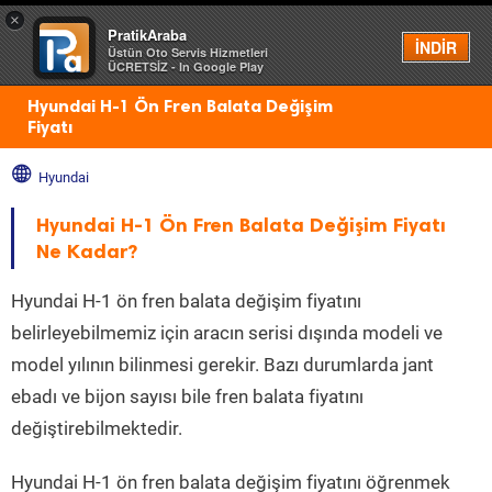
×
PratikAraba
Menü
İNDİR
Üstün Oto Servis Hizmetleri
ÜCRETSİZ - In Google Play
Hyundai H-1 Ön Fren Balata Değişim
Fiyatı
Hyundai
Hyundai H-1 Ön Fren Balata Değişim Fiyatı
Ne Kadar?
Hyundai H-1 ön fren balata değişim fiyatını
belirleyebilmemiz için aracın serisi dışında modeli ve
model yılının bilinmesi gerekir. Bazı durumlarda jant
ebadı ve bijon sayısı bile fren balata fiyatını
değiştirebilmektedir.
Hyundai H-1 ön fren balata değişim fiyatını öğrenmek