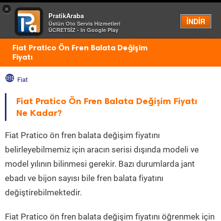
×
PratikAraba
Menü
İNDİR
Üstün Oto Servis Hizmetleri
ÜCRETSİZ - In Google Play
Fiat Pratico Ön Fren Balata Değişim
Fiyatı
Fiat
Fiat Pratico Ön Fren Balata Değişim Fiyatı
Ne Kadar?
Fiat Pratico ön fren balata değişim fiyatını
belirleyebilmemiz için aracın serisi dışında modeli ve
model yılının bilinmesi gerekir. Bazı durumlarda jant
ebadı ve bijon sayısı bile fren balata fiyatını
değiştirebilmektedir.
Fiat Pratico ön fren balata değişim fiyatını öğrenmek için