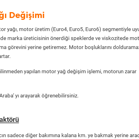
ğı Değişimi
or yağı, motor üretim (Euro4, Euro5, Euro6) segmentiyle u
e marka üreticisinin önerdiği speklerde ve viskozitede mo
lama görevini yerine getiremez. Motor boşluklarını doldurama
rtar.
ilinmeden yapılan motor yağ değişim işlemi, motorun zarar
raba’ yı arayarak öğrenebilirsiniz.
aktörü
cın sadece diğer bakımına kalana km. ye bakmak yerine ara