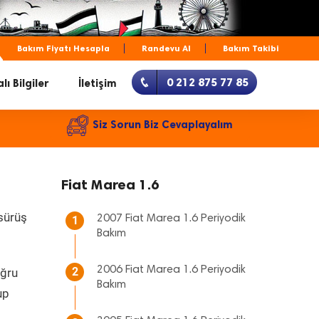
Bakım Fiyatı Hesapla
Randevu Al
Bakım Takibi
0 212 875 77 85
lı Bilgiler
İletişim
Siz Sorun Biz Cevaplayalım
Fiat Marea 1.6
 sürüş
2007 Fiat Marea 1.6 Periyodik
1
Bakım
2006 Fiat Marea 1.6 Periyodik
2
oğru
Bakım
up