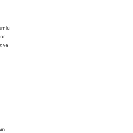
yumlu
tor
z ve
cın