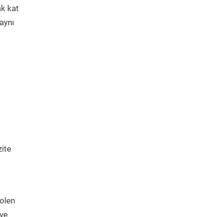
ak kat
aynı
zite
polen
 ve