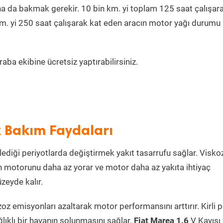
na da bakmak gerekir. 10 bin km. yi toplam 125 saat çalışar
km. yi 250 saat çalışarak kat eden aracın motor yağı durumu 
ba ekibine ücretsiz yaptırabilirsiniz.
k Bakım Faydaları
lediği periyotlarda değiştirmek yakıt tasarrufu sağlar. Visko
n motorunu daha az yorar ve motor daha az yakıta ihtiyaç
zeyde kalır.
gzoz emisyonları azaltarak motor performansını arttırır. Kirli 
ğlıklı bir havanın solunmasını sağlar.
Fiat Marea 1.6
V Kayışı