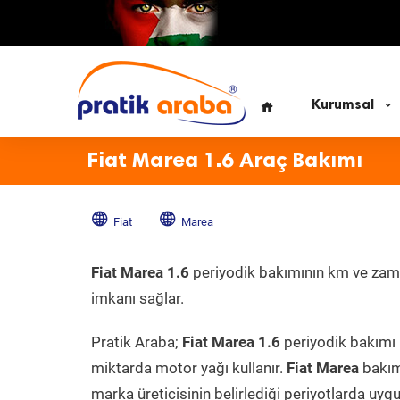
Kurumsal
Fiat Marea 1.6 Araç Bakımı
Fiat
Marea
Fiat Marea 1.6
periyodik bakımının km ve zaman 
imkanı sağlar.
Pratik Araba;
Fiat Marea 1.6
periyodik bakımı i
miktarda motor yağı kullanır.
Fiat Marea
bakım 
marka üreticisinin belirlediği periyotlarda uygu