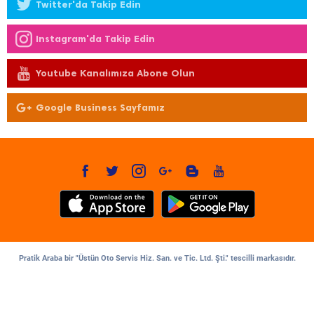
Twitter'da Takip Edin
Instagram'da Takip Edin
Youtube Kanalımıza Abone Olun
Google Business Sayfamız
Pratik Araba bir "Üstün Oto Servis Hiz. San. ve Tic. Ltd. Şti." tescilli markasıdır.