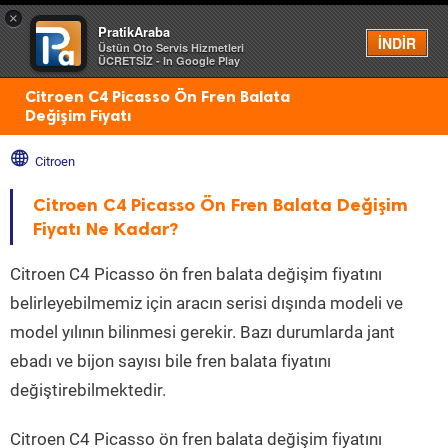
×
PratikAraba
Menü
İNDİR
Üstün Oto Servis Hizmetleri
ÜCRETSİZ - In Google Play
Citroen C4 Picasso Ön Fren Balata
Değişim Fiyatı
Citroen
Citroen C4 Picasso Ön Fren Balata Değişim
Fiyatı Ne Kadar?
Citroen C4 Picasso ön fren balata değişim fiyatını
belirleyebilmemiz için aracın serisi dışında modeli ve
model yılının bilinmesi gerekir. Bazı durumlarda jant
ebadı ve bijon sayısı bile fren balata fiyatını
değiştirebilmektedir.
Citroen C4 Picasso ön fren balata değişim fiyatını