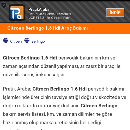
×
PratikAraba
Menü
İNDİR
Üstün Oto Servis Hizmetleri
ÜCRETSİZ - In Google Play
Citroen Berlingo 1.6 Hdi Araç Bakımı
Citroen
Berlingo
Citroen Berlingo 1.6 Hdi
periyodik bakımının km ve
zaman açısından düzenli yapılması, arızasız bir araç ile
güvenilir sürüş imkanı sağlar.
Pratik Araba;
Citroen Berlingo 1.6 Hdi
periyodik bakımı
işlemlerinde üreticinin tavsiye ettiği doğru viskozitede ve
doğru miktarda motor yağı kullanır.
Citroen Berlingo
bakım servis listesi, km. ve zaman dilimlerine göre
hazırlanmış olup marka üreticisinin belirlediği