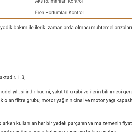
Aks Rulmanları Kontrol
Fren Hortumları Kontrol
riyodik bakım ile ileriki zamanlarda olması muhtemel arızalar
ı
ktadır. 1.3,
del yılı, silindir hacmi, yakıt türü gibi verilerin bilinmesi gere
k olan filtre grubu, motor yağının cinsi ve motor yağı kapasi
larken kullanılan her bir yedek parçanın ve malzemenin fiyat
 motor yağının seçip kolayca aracınızın bakım fiyatını