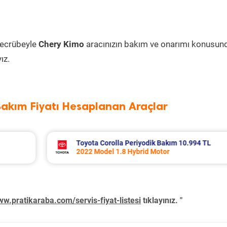
tecrübeyle
Chery Kimo
aracınızın bakım ve onarımı konusun
ız.
Bakım Fiyatı Hesaplanan Araçlar
TL
Volvo Xc60 Periyodik Bakım 10.267 TL
2014 Model 2.0 D4 Motor
w.pratikaraba.com/servis-fiyat-listesi
tıklayınız. "