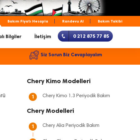
Bakım Fiyatı Hesapla
Randevu Al
Bakım Takibi
0 212 875 77 85
lı Bilgiler
İletişim
Siz Sorun Biz Cevaplayalım
Chery Kimo Modelleri
mrü
Chery Kimo 1.3 Periyodik Bakım
1
Chery Modelleri
Chery Alia Periyodik Bakım
1