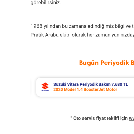
görebilirsiniz.
1968 yılından bu zamana edindiğimiz bilgi ve 
Pratik Araba ekibi olarak her zaman yanınızday
Bugün Periyodik 
 TL
Toyota Corolla Periyodik Bakım 10.994 
2022 Model 1.8 Hybrid Motor
" Oto servis fiyat teklifi için
ww