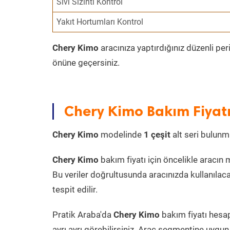
Sıvı Sızıntı Kontrol
Yakıt Hortumları Kontrol
Chery Kimo
aracınıza yaptırdığınız düzenli pe
önüne geçersiniz.
Chery Kimo Bakım Fiyat
Chery Kimo
modelinde
1 çeşit
alt seri bulunma
Chery Kimo
bakım fiyatı için öncelikle aracın mo
Bu veriler doğrultusunda aracınızda kullanılaca
tespit edilir.
Pratik Araba'da
Chery Kimo
bakım fiyatı hesap
ayrı ayrı görebilirsiniz. Araç segmentine uygun