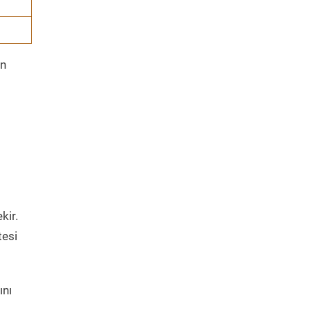
ın
kir.
tesi
ını