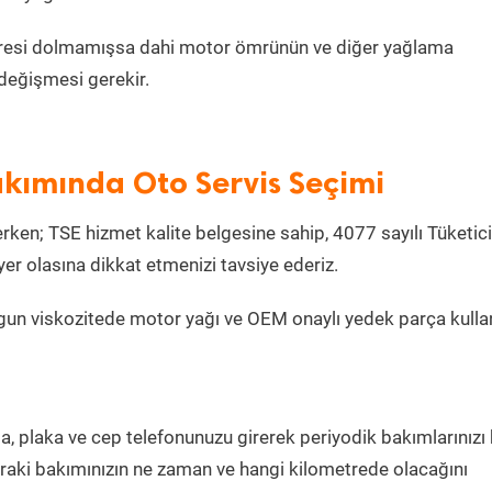
metresi dolmamışsa dahi motor ömrünün ve diğer yağlama
değişmesi gerekir.
kımında Oto Servis Seçimi
ken; TSE hizmet kalite belgesine sahip, 4077 sayılı Tüketici
r olasına dikkat etmenizi tavsiye ederiz.
gun viskozitede motor yağı ve OEM onaylı yedek parça kulla
la, plaka ve cep telefonunuzu girerek periyodik bakımlarınızı
sonraki bakımınızın ne zaman ve hangi kilometrede olacağını