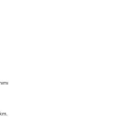
nımı
 km.