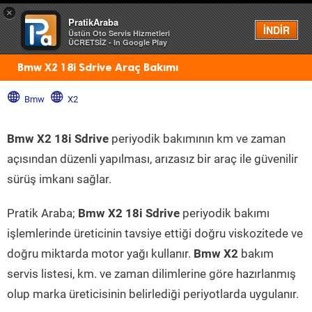
×
PratikAraba
Menü
İNDİR
Üstün Oto Servis Hizmetleri
ÜCRETSİZ - In Google Play
Bmw X2 18i Sdrive Araç Bakımı
Bmw
X2
Bmw X2 18i Sdrive
periyodik bakımının km ve zaman
açısından düzenli yapılması, arızasız bir araç ile güvenilir
sürüş imkanı sağlar.
Pratik Araba;
Bmw X2 18i Sdrive
periyodik bakımı
işlemlerinde üreticinin tavsiye ettiği doğru viskozitede ve
doğru miktarda motor yağı kullanır.
Bmw X2
bakım
servis listesi, km. ve zaman dilimlerine göre hazırlanmış
olup marka üreticisinin belirlediği periyotlarda uygulanır.