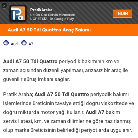
×
PratikAraba
Menü
İNDİR
Üstün Oto Servis Hizmetleri
ÜCRETSİZ - In Google Play
Audi A7 50 Tdi Quattro Araç Bakımı
Audi
A7
Audi A7 50 Tdi Quattro
periyodik bakımının km ve
zaman açısından düzenli yapılması, arızasız bir araç ile
güvenilir sürüş imkanı sağlar.
Pratik Araba;
Audi A7 50 Tdi Quattro
periyodik bakımı
işlemlerinde üreticinin tavsiye ettiği doğru viskozitede ve
doğru miktarda motor yağı kullanır.
Audi A7
bakım
servis listesi, km. ve zaman dilimlerine göre hazırlanmış
olup marka üreticisinin belirlediği periyotlarda uygulanır.