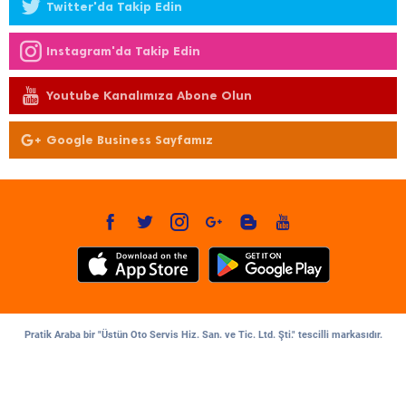
Twitter'da Takip Edin
Instagram'da Takip Edin
Youtube Kanalımıza Abone Olun
Google Business Sayfamız
Pratik Araba bir "Üstün Oto Servis Hiz. San. ve Tic. Ltd. Şti." tescilli markasıdır.