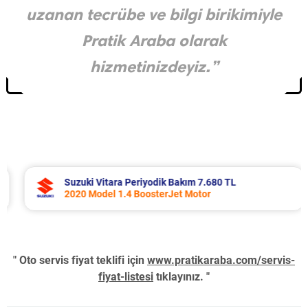
uzanan tecrübe ve bilgi birikimiyle
Pratik Araba olarak
hizmetinizdeyiz.”
Suzuki Vitara Periyodik Bakım 7.680 TL
2020 Model 1.4 BoosterJet Motor
" Oto servis fiyat teklifi için
www.pratikaraba.com/servis-
fiyat-listesi
tıklayınız. "