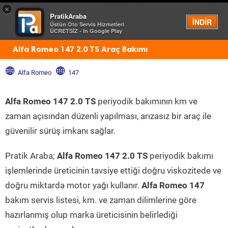
×
PratikAraba
Menü
İNDİR
Üstün Oto Servis Hizmetleri
ÜCRETSİZ - In Google Play
Alfa Romeo 147 2.0 TS Araç Bakımı
Alfa Romeo
147
Alfa Romeo 147 2.0 TS
periyodik bakımının km ve
zaman açısından düzenli yapılması, arızasız bir araç ile
güvenilir sürüş imkanı sağlar.
Pratik Araba;
Alfa Romeo 147 2.0 TS
periyodik bakımı
işlemlerinde üreticinin tavsiye ettiği doğru viskozitede ve
doğru miktarda motor yağı kullanır.
Alfa Romeo 147
bakım servis listesi, km. ve zaman dilimlerine göre
hazırlanmış olup marka üreticisinin belirlediği