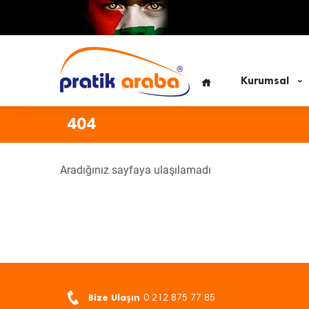
Kurumsal
404
Aradığınız sayfaya ulaşılamadı
Bize Ulaşın
0 212 875 77 85