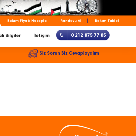
Bakım Fiyatı Hesapla
Randevu Al
Bakım Takibi
0 212 875 77 85
lı Bilgiler
İletişim
Siz Sorun Biz Cevaplayalım