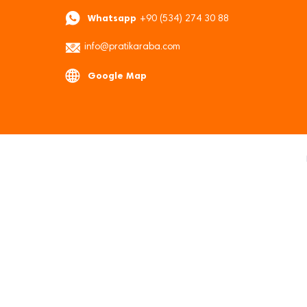
Whatsapp
+90 (534) 274 30 88
info@pratikaraba.com
Google Map