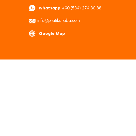
Whatsapp
+90 (534) 274 30 88
info@pratikaraba.com
Google Map