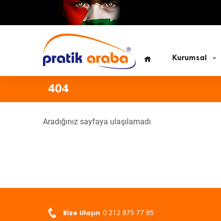
Kurumsal
404
Aradığınız sayfaya ulaşılamadı
Bize Ulaşın
0 212 875 77 85