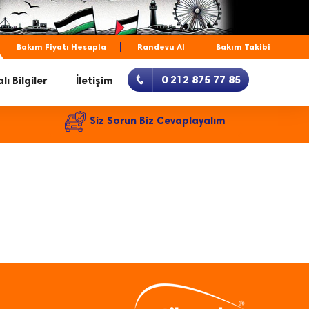
Bakım Fiyatı Hesapla
Randevu Al
Bakım Takibi
0 212 875 77 85
lı Bilgiler
İletişim
Siz Sorun Biz Cevaplayalım