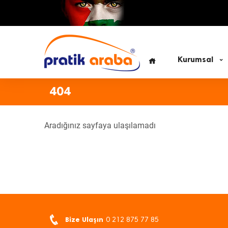
Kurumsal
404
Aradığınız sayfaya ulaşılamadı
Bize Ulaşın
0 212 875 77 85