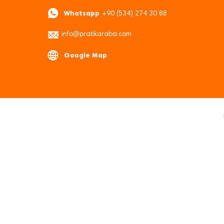
Whatsapp
+90 (534) 274 30 88
info@pratikaraba.com
Google Map