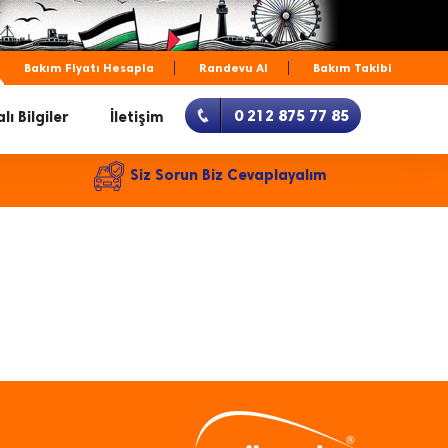
Bakım Fiyatı Hesapla
Randevu Al
Bakım Takibi
0 212 875 77 85
lı Bilgiler
İletişim
Siz Sorun Biz Cevaplayalım