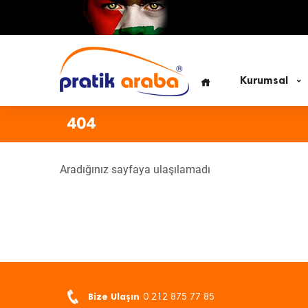
Kurumsal
404
Aradığınız sayfaya ulaşılamadı
Bize Ulaşın
0 212 875 77 85