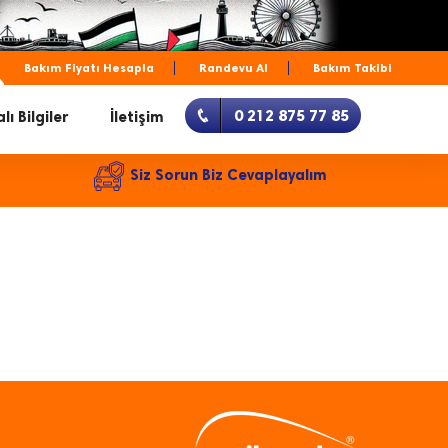
Bakım Fiyatı Hesapla
Randevu Al
Bakım Takibi
0 212 875 77 85
lı Bilgiler
İletişim
Siz Sorun Biz Cevaplayalım