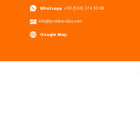
Whatsapp
+90 (534) 274 30 88
info@pratikaraba.com
Google Map