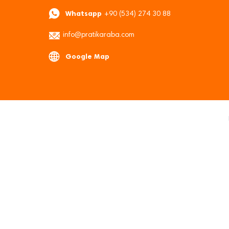
Whatsapp
+90 (534) 274 30 88
info@pratikaraba.com
Google Map