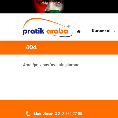
Kurumsal
404
Aradığınız sayfaya ulaşılamadı
Bize Ulaşın
0 212 875 77 85