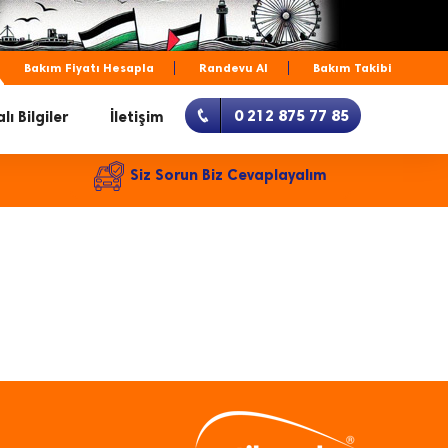
Bakım Fiyatı Hesapla
Randevu Al
Bakım Takibi
0 212 875 77 85
lı Bilgiler
İletişim
Siz Sorun Biz Cevaplayalım