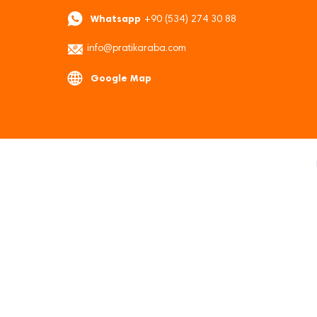
Whatsapp
+90 (534) 274 30 88
info@pratikaraba.com
Google Map