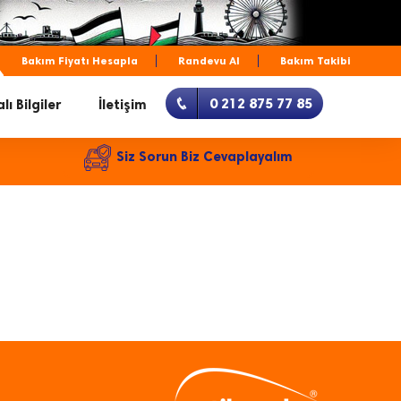
Bakım Fiyatı Hesapla
Randevu Al
Bakım Takibi
0 212 875 77 85
lı Bilgiler
İletişim
Siz Sorun Biz Cevaplayalım