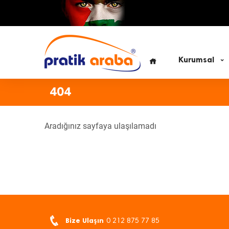
Kurumsal
404
Aradığınız sayfaya ulaşılamadı
Bize Ulaşın
0 212 875 77 85